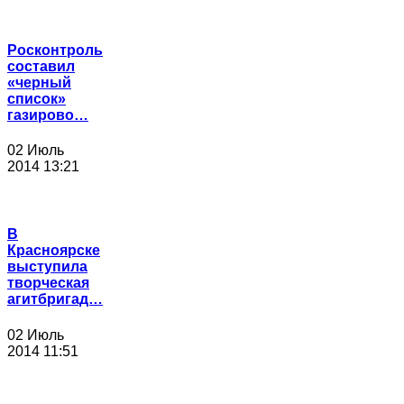
Росконтроль
составил
«черный
список»
газирово…
02 Июль
2014 13:21
В
Красноярске
выступила
творческая
агитбригад…
02 Июль
2014 11:51