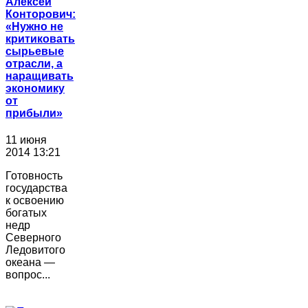
Алексей
Конторович:
«Нужно не
критиковать
сырьевые
отрасли, а
наращивать
экономику
от
прибыли»
11 июня
2014 13:21
Готовность
государства
к освоению
богатых
недр
Северного
Ледовитого
океана —
вопрос...