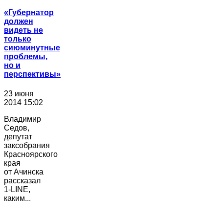
«Губернатор
должен
видеть не
только
сиюминутные
проблемы,
но и
перспективы»
23 июня
2014 15:02
Владимир
Седов,
депутат
заксобрания
Красноярского
края
от Ачинска
рассказал
1-LINE,
каким...