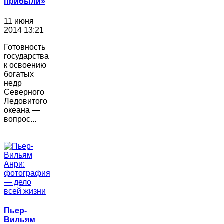
прибыли»
11 июня
2014 13:21
Готовность
государства
к освоению
богатых
недр
Северного
Ледовитого
океана —
вопрос...
Пьер-
Вильям