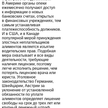
В Америке органы опеки
ежемесячно получают доступ
к информации о новых
банковских счетах, открытых
в финансовых учреждениях, тем
самым устанавливая
платежеспособность должников.
И в США, и в Канаде
популярной мерой принуждения
злостных неплательщиков
алиментов является изъятие
водительских прав. Подобная
мера охватывает и все виды
деятельности, требующие
наличия лицензии, поэтому
легче исполнить решение, чем
потерять лицензию врача или
юриста. Уголовное
законодательство Германии,
Швейцарии, Австрии за
уклонение от установленной
обязанности по уплате
алиментов определяет лишение
свободы на срок до трех лет или
крупный денежный штраф.