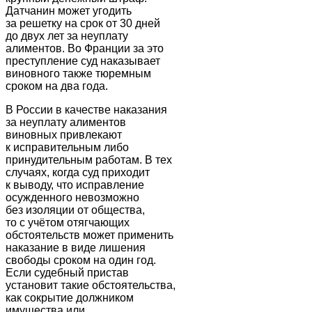
Датчанин может угодить
за решетку на срок от 30 дней
до двух лет за неуплату
алиментов. Во Франции за это
преступление суд наказывает
виновного также тюремным
сроком на два года.
В России в качестве наказания
за неуплату алиментов
виновных привлекают
к исправительным либо
принудительным работам. В тех
случаях, когда суд приходит
к выводу, что исправление
осужденного невозможно
без изоляции от общества,
то с учётом отягчающих
обстоятельств может применить
наказание в виде лишения
свободы сроком на один год.
Если судебный пристав
установит такие обстоятельства,
как сокрытие должником
имущества или