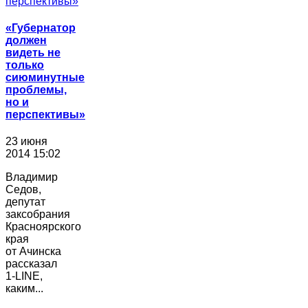
«Губернатор
должен
видеть не
только
сиюминутные
проблемы,
но и
перспективы»
23 июня
2014 15:02
Владимир
Седов,
депутат
заксобрания
Красноярского
края
от Ачинска
рассказал
1-LINE,
каким...