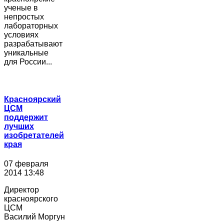
ученые в
непростых
лабораторных
условиях
разрабатывают
уникальные
для России...
Красноярский
ЦСМ
поддержит
лучших
изобретателей
края
07 февраля
2014 13:48
Директор
красноярского
ЦСМ
Василий Моргун