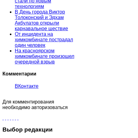
стали по новым
технологиям
В День города Виктор
Толоконский и Эдхам
Акбулатов открыли
карнавальное шествие
От инцидента на
химкомбинате пострадал
один человек
На красноярском
химкомбинате произошел
очередной взрыв
Комментарии
ВКонтакте
Для комментирования
необходимо авторизоваться
Выбор редакции