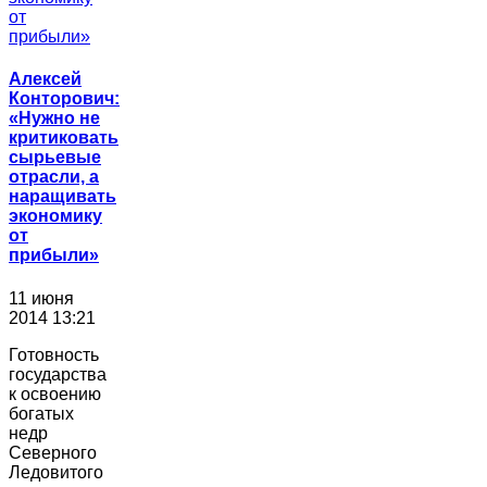
Алексей
Конторович:
«Нужно не
критиковать
сырьевые
отрасли, а
наращивать
экономику
от
прибыли»
11 июня
2014 13:21
Готовность
государства
к освоению
богатых
недр
Северного
Ледовитого