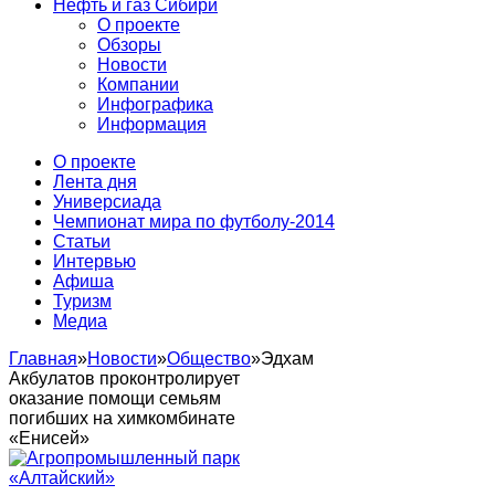
Нефть и газ Сибири
О проекте
Обзоры
Новости
Компании
Инфографика
Информация
О проекте
Лента дня
Универсиада
Чемпионат мира по футболу-2014
Статьи
Интервью
Афиша
Туризм
Медиа
Главная
»
Новости
»
Общество
»
Эдхам
Акбулатов проконтролирует
оказание помощи семьям
погибших на химкомбинате
«Енисей»