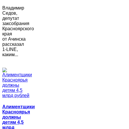
Владимир
Седов,
депутат
заксобрания
Красноярского
края
от Ачинска
рассказал
1-LINE,
каким...
Алиментщики
Красноярья
должны
детям 4,5
млрд