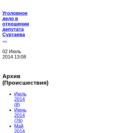
Уголовное
дело в
отношении
депутата
Суртаева
…
02 Июль
2014 13:08
Архив
(Происшествия)
Июль
2014
(8)
Июнь
2014
(76)
Май
2014