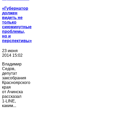
«Губернатор
должен
видеть не
только
сиюминутные
проблемы,
но и
перспективы»
23 июня
2014 15:02
Владимир
Седов,
депутат
заксобрания
Красноярского
края
от Ачинска
рассказал
1-LINE,
каким...