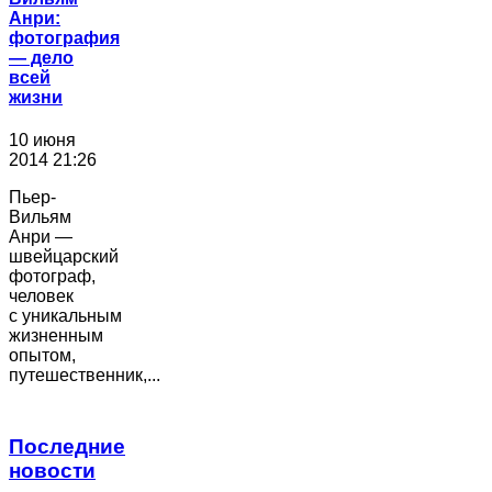
Анри:
фотография
― дело
всей
жизни
10 июня
2014 21:26
Пьер-
Вильям
Анри —
швейцарский
фотограф,
человек
с уникальным
жизненным
опытом,
путешественник,...
Последние
новости