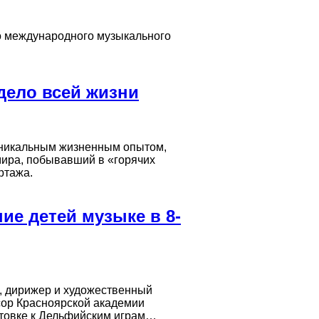
о международного музыкального
дело всей жизни
уникальным жизненным опытом,
мира, побывавший в «горячих
ртажа.
ие детей музыке в 8-
, дирижер и художественный
сор Красноярской академии
отовке к Дельфийским играм…