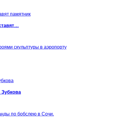
оставят…
роями скульптуры в аэропорту
з Зубкова
анды по бобслею в Сочи.