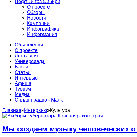
Нефть и газ Сибири
О проекте
Обзоры
Новости
Компании
Инфографика
Информация
Объявления
О проекте
Лента дня
Универсиада
Блоги
Статьи
Интервью
Афиша
Туризм
Медиа
Онлайн радио - Маяк
Главная
»
Интервью
»
Культура
Мы создаем музыку человеческих 