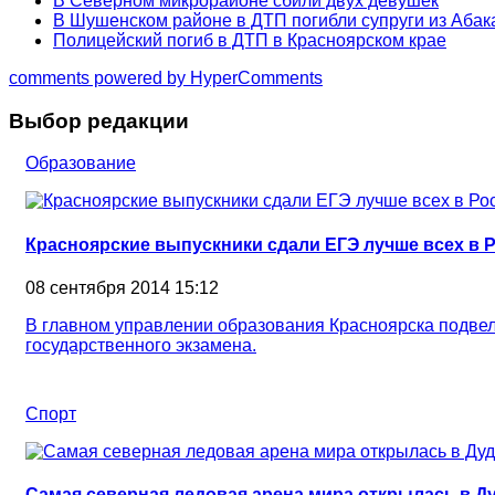
В Северном микрорайоне сбили двух девушек
В Шушенском районе в ДТП погибли супруги из Абак
Полицейский погиб в ДТП в Красноярском крае
comments powered by HyperComments
Выбор редакции
Образование
Красноярские выпускники сдали ЕГЭ лучше всех в 
08 сентября 2014 15:12
В главном управлении образования Красноярска подвел
государственного экзамена.
Спорт
Самая северная ледовая арена мира открылась в Д