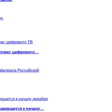
я.
иплекс цифрового…
 филиала Российской
завершится к началу…