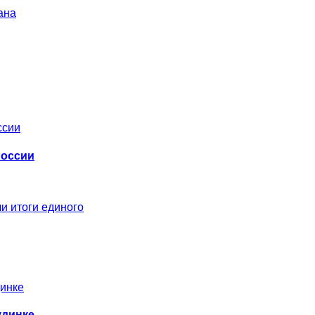
ана
России
и итоги единого
удинке