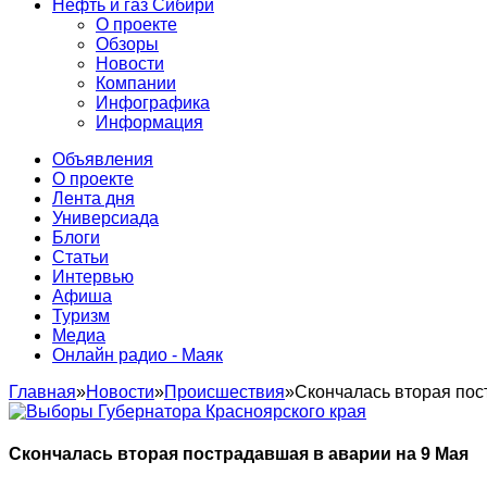
Нефть и газ Сибири
О проекте
Обзоры
Новости
Компании
Инфографика
Информация
Объявления
О проекте
Лента дня
Универсиада
Блоги
Статьи
Интервью
Афиша
Туризм
Медиа
Онлайн радио - Маяк
Главная
»
Новости
»
Происшествия
»
Скончалась вторая пос
Скончалась вторая пострадавшая в аварии на 9 Мая