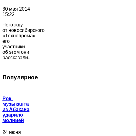
30 мая 2014
15:22
Чего ждут
от новосибирского
«Технопрома»
его
участники —
об этом они
рассказали...
Популярное
Рок-
музыканта
из Абакана
ударило
молнией
24 июня