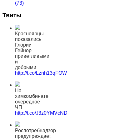
(73)
Твиты
Красноярцы
показались
Глории
Гейнор
приветливыми
и
добрыми
http://t.co/Lznh13qFOW
На
химкомбинате
очередное
ЧП
http://t.co/J3z0YMVcND
Роспотребнадзор
предупреждает,