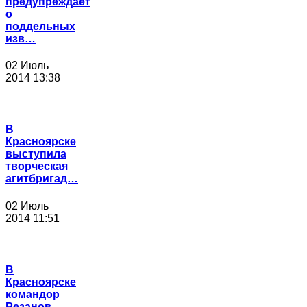
предупреждает
о
поддельных
изв…
02 Июль
2014 13:38
В
Красноярске
выступила
творческая
агитбригад…
02 Июль
2014 11:51
В
Красноярске
командор
Резанов