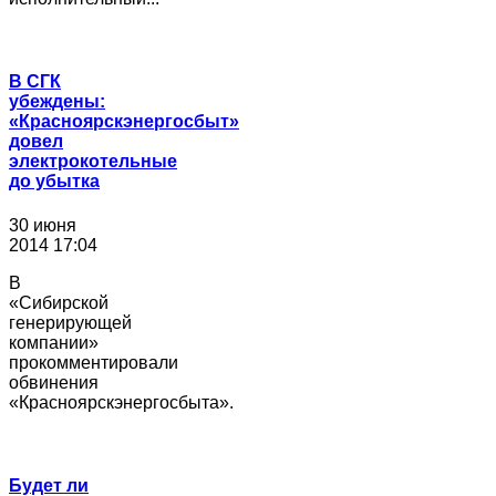
В СГК
убеждены:
«Красноярскэнергосбыт»
довел
электрокотельные
до убытка
30 июня
2014 17:04
В
«Сибирской
генерирующей
компании»
прокомментировали
обвинения
«Красноярскэнергосбыта».
Будет ли