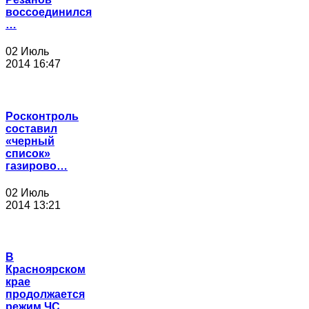
воссоединился
…
02 Июль
2014 16:47
Росконтроль
составил
«черный
список»
газирово…
02 Июль
2014 13:21
В
Красноярском
крае
продолжается
режим ЧС