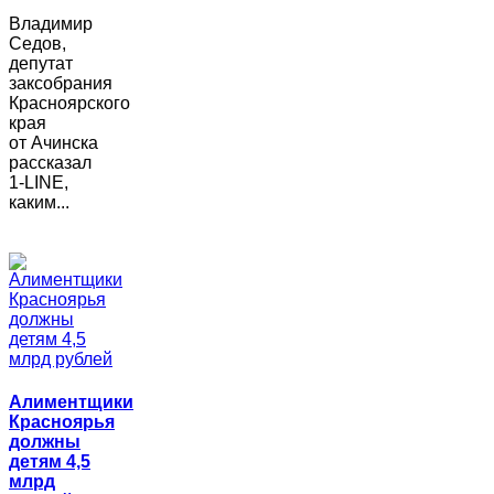
Владимир
Седов,
депутат
заксобрания
Красноярского
края
от Ачинска
рассказал
1-LINE,
каким...
Алиментщики
Красноярья
должны
детям 4,5
млрд