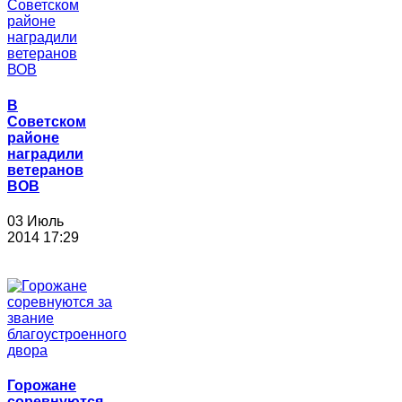
В
Советском
районе
наградили
ветеранов
ВОВ
03 Июль
2014 17:29
Горожане
соревнуются