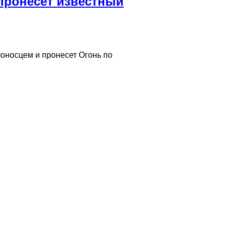
пронесет известный
оносцем и пронесет Огонь по