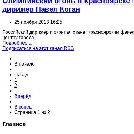
Олимпийский огонь в Красноярске 
дирижер Павел Коган
25 ноября 2013 16:25
Российский дирижер и скрипач станет красноярским факел
центру города.
Подробнее ...
Подписаться на этот канал RSS
В начало
Назад
1
2
Вперёд
В конец
Страница 1 из 2
Главное